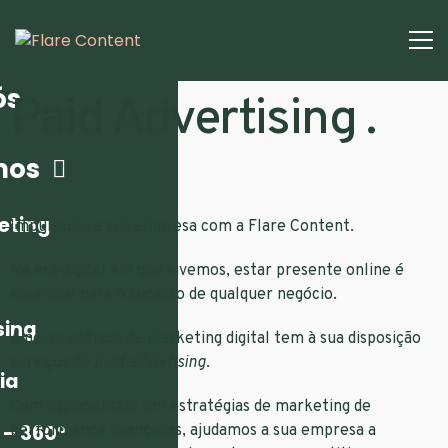
ós
Paid Advertising .
mos
eting
Impulsione a sua empresa com a Flare Content.
Na era
digital
em que vivemos, estar presente
online
é
essencial para o sucesso de qualquer
negócio
.
sing
A nossa
agência de marketing digital
tem à sua disposição
serviços de
paid advertising
.
ia
Com
especialistas
em
estratégias de marketing
de
 – 360º
performance
avançadas, ajudamos a sua empresa a