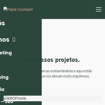
ós
mos
eting
Os nossos projetos.
Fazemos crescer marcas extraordinárias e aqui estão
sing
alguns projetos que nos deixam muito orgulhosos.
ia
 – 360º