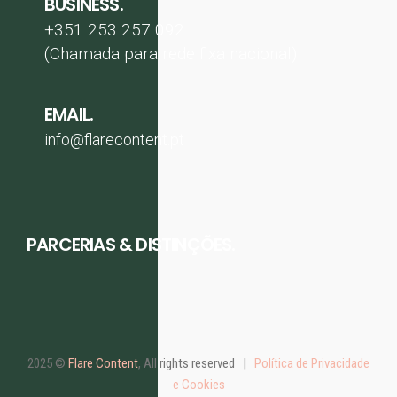
BUSINESS.
+351 253 257 092
(Chamada para rede fixa nacional)
EMAIL.
info@flarecontent.pt
PARCERIAS & DISTINÇÕES.
2025 ©
Flare Content
, All rights reserved |
Política de Privacidade
e Cookies