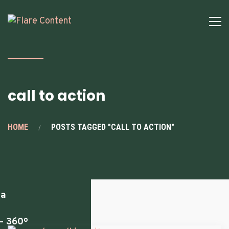
s
mos
call to action
ting
HOME
POSTS TAGGED "CALL TO ACTION"
sing
ia
– 360º