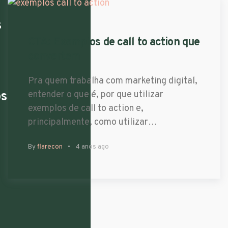
s
CTA: Exemplos de call to action que
convertem
Pra quem trabalha com marketing digital,
os
entender o que é, por que utilizar
exemplos de call to action e,
principalmente, como utilizar…
By
flarecon
4 anos ago