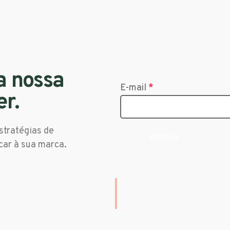
a nossa
E-mail
*
er.
stratégias de
car à sua marca.