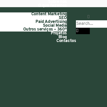
Sobre nós
O que fazemos
Content Marketing
SEO
Paid Advertising
Social Media
Outros serviços – 360º
Projetos
Blog
Contactos