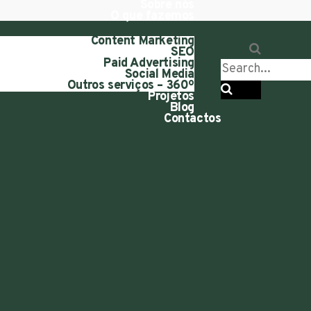
Sobre nós
O que fazemos
Content Marketing
SEO
Paid Advertising
Social Media
Outros serviços – 360º
Projetos
Blog
Contactos