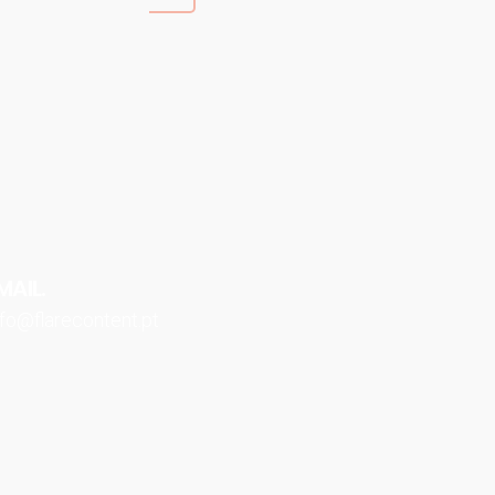
MAIL.
nfo@flarecontent.pt