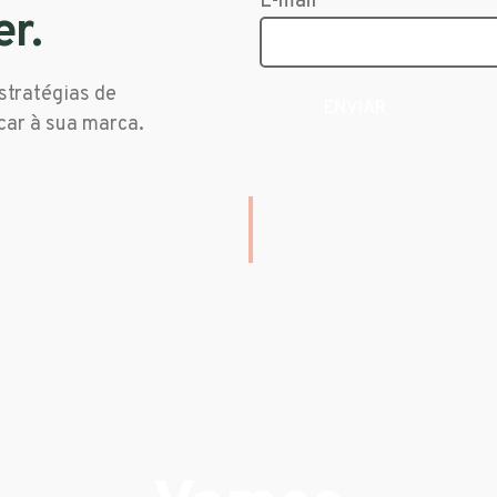
E-mail
*
er.
stratégias de
car à sua marca.