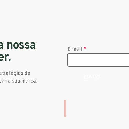
a nossa
E-mail
*
er.
stratégias de
car à sua marca.