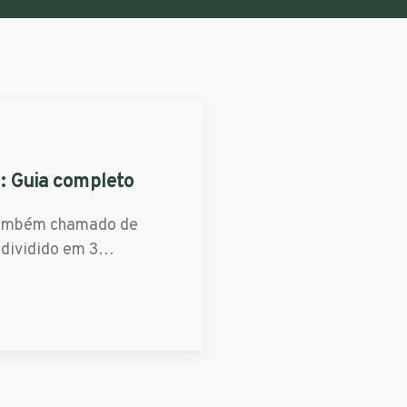
l: Guia completo
é também chamado de
á dividido em 3…