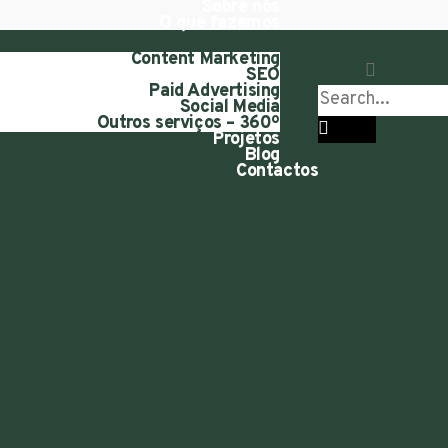
Sobre nós
O que fazemos
Content Marketing
SEO
Paid Advertising
Social Media
Outros serviços – 360º
Projetos
Blog
Contactos