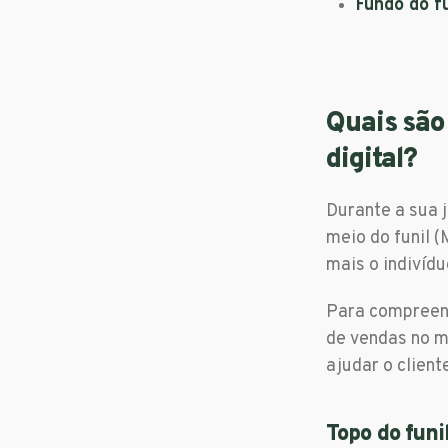
Fundo do f
Quais são
digital?
Durante a sua j
meio do funil 
mais o indivídu
Para compreend
de vendas no m
ajudar o clien
Topo do funi