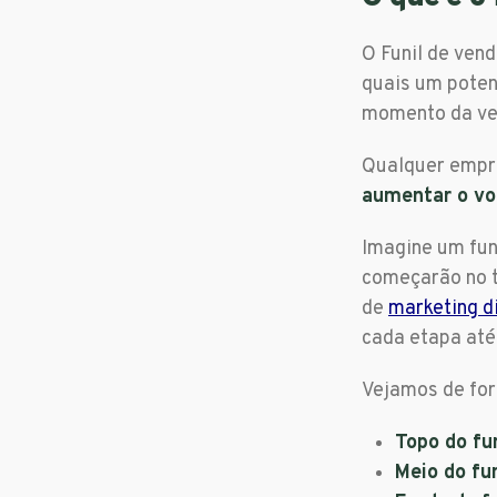
O Funil de ven
quais um poten
momento da ve
Qualquer emp
aumentar o vo
Imagine um funi
começarão no t
de
marketing di
cada etapa até
Vejamos de for
Topo do fu
Meio do fu