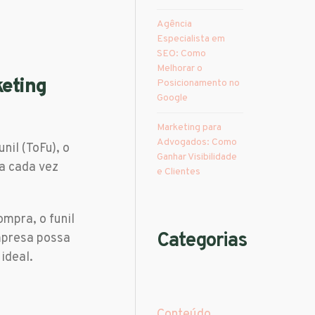
Agência
Especialista em
SEO​: Como
Melhorar o
keting
Posicionamento no
Google
Marketing para
Advogados: Como
nil (ToFu), o
Ganhar Visibilidade
ma cada vez
e Clientes
mpra, o funil
Categorias
mpresa possa
ideal.
Conteúdo