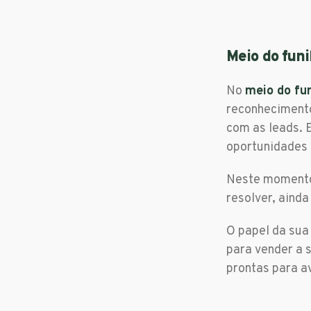
Meio do fun
No
meio do fun
reconhecimento
com as leads. 
oportunidades 
Neste momento,
resolver, aind
O papel da sua
para vender a s
prontas para a