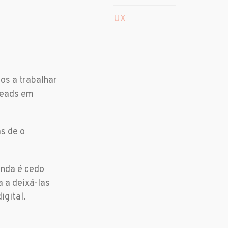
UX
os a trabalhar
leads em
s de o
inda é cedo
a a deixá-las
igital.