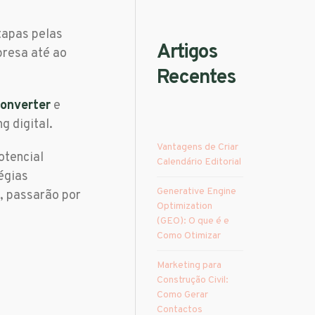
tapas pelas
Artigos
presa até ao
Recentes
converter
e
g digital.
Vantagens de Criar
otencial
Calendário Editorial
égias
Generative Engine
, passarão por
Optimization
(GEO): O que é e
Como Otimizar
Marketing para
Construção Civil:
Como Gerar
Contactos