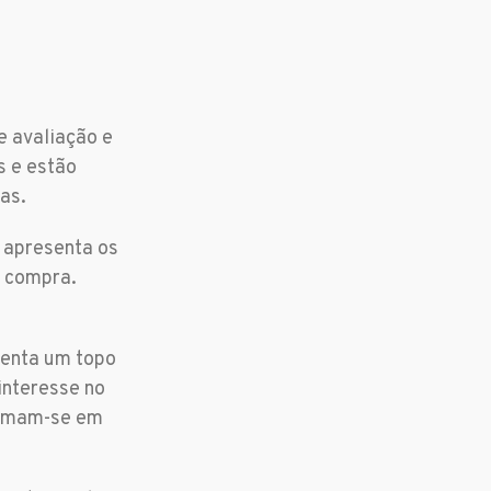
e avaliação e
s e estão
as.
 apresenta os
à compra.
esenta um topo
interesse no
formam-se em