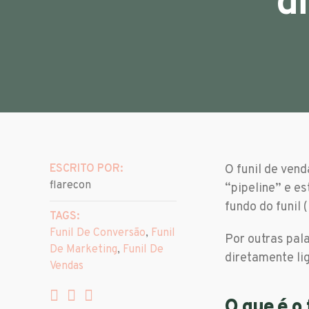
d
ESCRITO POR:
O funil de ven
flarecon
“pipeline” e es
fundo do funil 
TAGS:
Funil De Conversão
,
Funil
Por outras pala
De Marketing
,
Funil De
diretamente li
Vendas
O que é o 