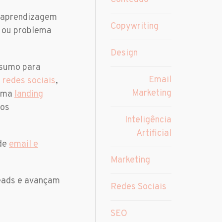
e aprendizagem
Copywriting
e ou problema
Design
nsumo para
Email
s
redes sociais
,
Marketing
 uma
landing
dos
Inteligência
Artificial
 de
email e
Marketing
leads e avançam
Redes Sociais
SEO