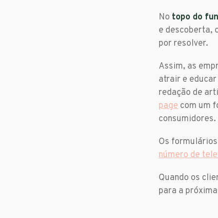
No
topo do fun
e descoberta, 
por resolver.
Assim, as empr
atrair e educar
redação de art
page
com um fo
consumidores.
Os formulário
número de tel
Quando os clie
para a próxima