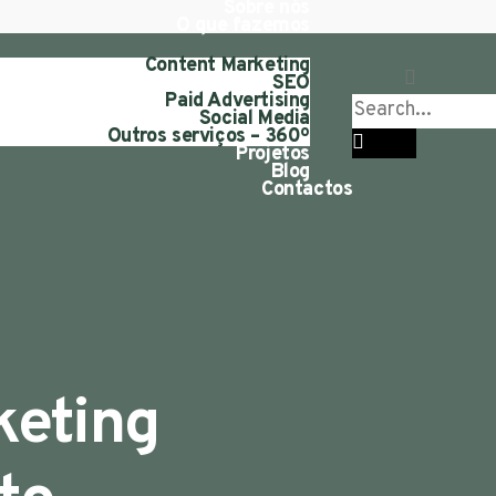
Sobre nós
O que fazemos
Content Marketing
SEO
Paid Advertising
Social Media
Outros serviços – 360º
Projetos
Blog
Contactos
keting