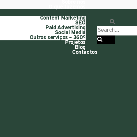
Sobre nós
O que fazemos
Content Marketing
SEO
Paid Advertising
Social Media
Outros serviços – 360º
Projetos
Blog
Contactos