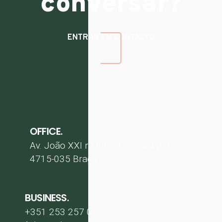
conversar?
ENTRAR EM CONTACTO
OFFICE.
Av. João XXI nº 695, 1º Sala 1.2.3
4715-035 Braga
BUSINESS.
+351 253 257 092