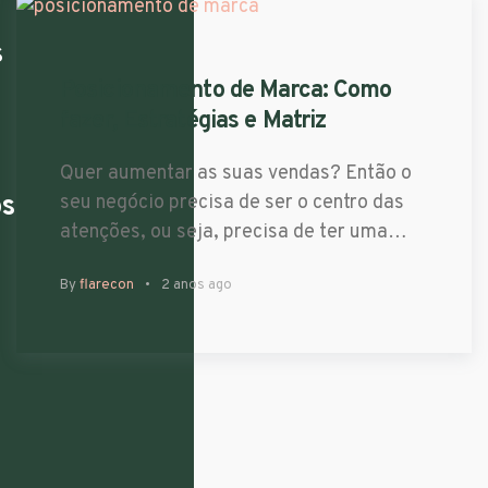
s
Posicionamento de Marca: Como
fazer, Estratégias e Matriz
Quer aumentar as suas vendas? Então o
os
seu negócio precisa de ser o centro das
atenções, ou seja, precisa de ter uma…
By
flarecon
2 anos ago