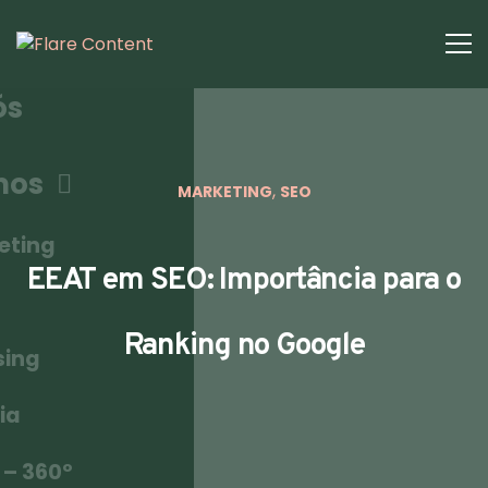
ós
mos
,
MARKETING
SEO
eting
EEAT em SEO: Importância para o
Ranking no Google
sing
ia
 – 360º