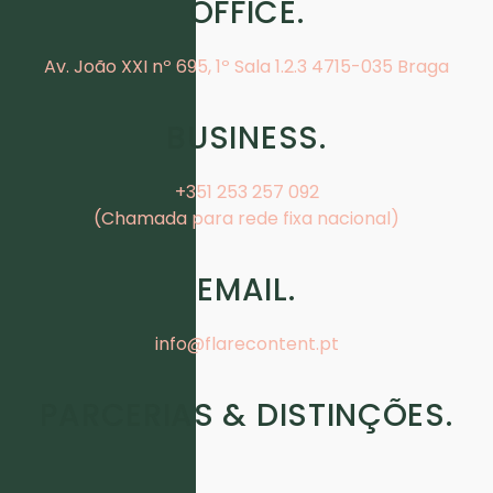
OFFICE.
Av. João XXI nº 695, 1º Sala 1.2.3 4715-035 Braga
BUSINESS.
+351 253 257 092
(Chamada para rede fixa nacional)
EMAIL.
info@flarecontent.pt
PARCERIAS & DISTINÇÕES.