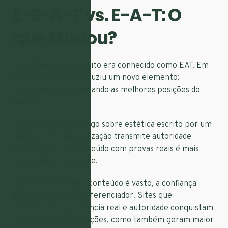
E-E-A-T vs. E-A-T: O
que Mudou?
Inicialmente, o conceito era conhecido como EAT. Em
2022, o Google introduziu um novo elemento:
experiência, conquistando as melhores posições do
Google.
Por exemplo, um artigo sobre estética escrito por um
médico com especialização transmite autoridade
técnica, mas um conteúdo com provas reais é mais
valorizado pelo Google.
Num cenário onde o conteúdo é vasto, a confiança
torna-se um ponto diferenciador. Sites que
demonstram experiência real e autoridade conquistam
não só melhores posições, como também geram maior