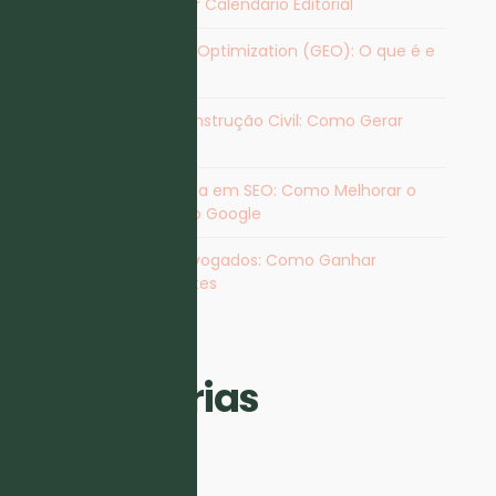
Vantagens de Criar Calendário Editorial
Generative Engine Optimization (GEO): O que é e
Como Otimizar
Marketing para Construção Civil: Como Gerar
Contactos
Agência Especialista em SEO​: Como Melhorar o
Posicionamento no Google
Marketing para Advogados: Como Ganhar
Visibilidade e Clientes
Categorias