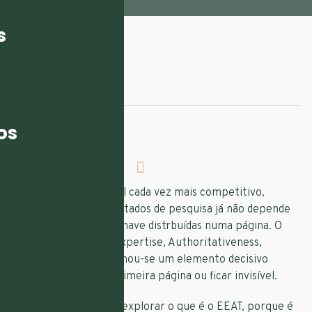
s
ESCRITO POR:
flarecon
TAGS:
os
Seo
Num ambiente digital cada vez mais competitivo,
destacar-se nos resultados de pesquisa já não depende
apenas de palavras-chave distrbuídas numa página. O
EEAT (Experience, Expertise, Authoritativeness,
Trustworthiness) tornou-se um elemento decisivo
entre aparecer na primeira página ou ficar invisível.
Neste artigo, vamos explorar o que é o EEAT, porque é