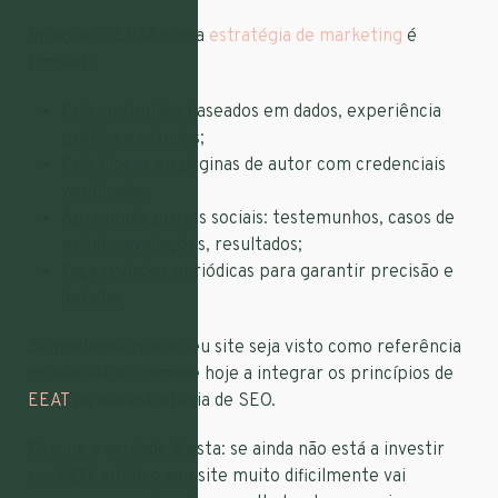
Integrar o EEAT numa
estratégia de marketing
é
simples:
Crie conteúdos baseados em dados, experiência
prática e estudos;
Crie blocos ou páginas de autor com credenciais
verificadas;
Apresente provas sociais: testemunhos, casos de
estudo, avaliações, resultados;
Faça revisões periódicas para garantir precisão e
detalhe.
Se pretende que o seu site seja visto como referência
no seu setor, comece hoje a integrar os princípios de
EEAT
na sua estratégia de SEO.
Porque a verdade é esta: se ainda não está a investir
em SEO, então o seu site muito dificilmente vai