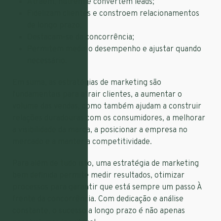
Atraem, nutrem e convertem leads;
Fidelizam clientes e constroem relacionamentos
de longo prazo;
Destacam-se da concorrência;
Permitem medir o desempenho e ajustar quando
necessário.
Em suma, as estratégias de marketing são
fundamentais para atrair clientes, a aumentar o
volume das vendas, como também ajudam a construir
relações duradouras com os consumidores, a melhorar
a visibilidade da marca, a posicionar a empresa no
mercado e a manter a competitividade.
Para além de tudo isto, uma estratégia de marketing
bem definida permite medir resultados, otimizar
processos para garantir que está sempre um passo À
frente da concorrência. Com dedicação e análise
constante, o sucesso a longo prazo é não apenas