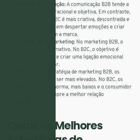
Tom de comunicação:
A comunicação B2B tende a
ser mais formal, racional e objetiva. Em contraste,
a comunicação B2C é mais criativa, descontraída e
apelativa, focada em despertar emoções e criar
uma conexão com a marca.
Estratégias de marketing:
No marketing B2B, o
conteúdo é informativo. No B2C, o objetivo é
gerar interações e criar uma ligação emocional
com o consumidor.
Preço
: numa estratégia de marketing B2B, os
preços tendem a ser mais elevados. No B2C, os
preços são, por norma, mais baixos e o consumidor
final procura sempre a melhor relação
qualidade/preço.
Quais as Melhores
Estratégias de