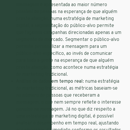
mensagem é apresentada ao maior número
possível de pessoas na esperança de que alguém
preste atenção, numa estratégia de marketing
digital, a segmentação do público-alvo permite
que façamos campanhas direcionadas apenas a um
segmento de mercado. Segmentar o público-alvo
permite personalizar a mensagem para um
público-alvo específico, ao invés de comunicar
para toda a gente na esperança de que alguém
preste atenção, como acontece numa estratégia
de marketing tradicional.
Análise de dados em tempo real:
numa estratégia
de marketing tradicional, as métricas baseiam-se
no número de pessoas que receberam a
mensagem, o que nem sempre reflete o interesse
genuíno na mensagem. Já no que diz respeito a
uma estratégia de marketing digital, é possível
analisar o desempenho em tempo real, ajustando