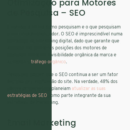
Otimização para Motores
de Pesquisa – SEO
Entender a forma como pesquisam e o que pesquisam
é um fator diferenciador. O SEO é imprescindível numa
estratégia de marketing digital, dado que garante que
aparece nas primeiras posições dos motores de
pesquisa, aumenta a visibilidade orgânica da marca e
aumenta o
tráfego orgânico
.
Pesquisas indicam que o SEO continua a ser um fator
decisivo na classificação do site. Na verdade, 48% dos
líderes de marketing planeiam
atualizar as suas
estratégias de SEO
como parte integrante da sua
estratégia de marketing.
Email Marketing