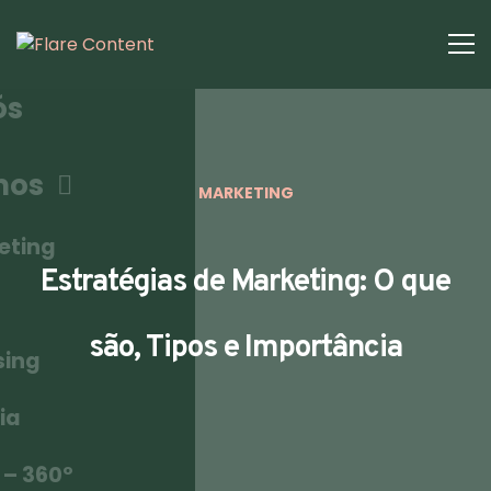
ós
mos
MARKETING
eting
Estratégias de Marketing: O que
são, Tipos e Importância
sing
ia
 – 360º