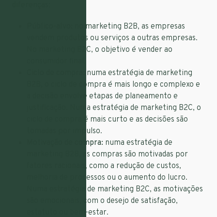
diferenças:
Público-alvo:
no marketing B2B, as empresas
vendem produtos ou serviços a outras empresas.
No marketing B2C, o objetivo é vender ao
consumidor final.
Ciclo de compra:
numa estratégia de marketing
B2B, o ciclo de compra é mais longo e complexo e
a decisão envolve etapas de planeamento e
justificação. Numa estratégia de marketing B2C, o
ciclo de compra é mais curto e as decisões são
tomadas por impulso.
Motivação de compra:
numa estratégia de
marketing B2B, as compras são motivadas por
fatores racionais, como a redução de custos,
melhoria de processos ou o aumento do lucro.
Numa estratégia de marketing B2C, as motivações
são emocionais, com o desejo de satisfação,
estatuto ou bem-estar.