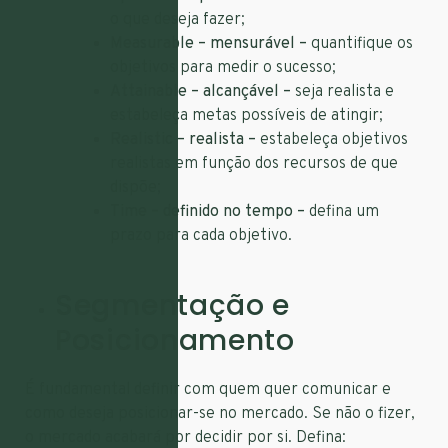
o que deseja fazer;
Measurable – mensurável –
quantifique os
objetivos para medir o sucesso;
Attainable – alcançável –
seja realista e
estabeleça metas possíveis de atingir;
Realistic – realista –
estabeleça objetivos
realistas em função dos recursos de que
dispõe;
Time – definido no tempo –
defina um
prazo para cada objetivo.
Segmentação e
Posicionamento
É fundamental definir com quem quer comunicar e
como deseja posicionar-se no mercado. Se não o fizer,
o mercado acabará por decidir por si. Defina: