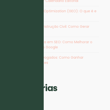
Vantagens de Criar Calendário Editorial
Generative Engine Optimization (GEO): O que é e
Como Otimizar
Marketing para Construção Civil: Como Gerar
Contactos
Agência Especialista em SEO​: Como Melhorar o
Posicionamento no Google
Marketing para Advogados: Como Ganhar
Visibilidade e Clientes
Categorias