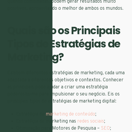
quando combinadas, podem gerar resultados muito
positivos, aproveitando o melhor de ambos os mundos.
Quais são os Principais
Tipos de Estratégias de
Marketing?
Existem diferentes estratégias de marketing, cada uma
adaptada a diferentes objetivos e contextos. Conhecer
as principais pode ajudar a criar uma estratégia
poderosíssima para impulsionar o seu negócio. Eis os
principais tipos de estratégias de marketing digital:
Estratégia de
marketing de conteúdo
;
Estratégia de marketing nas
redes sociais
;
Otimização para Motores de Pesquisa –
SEO
;