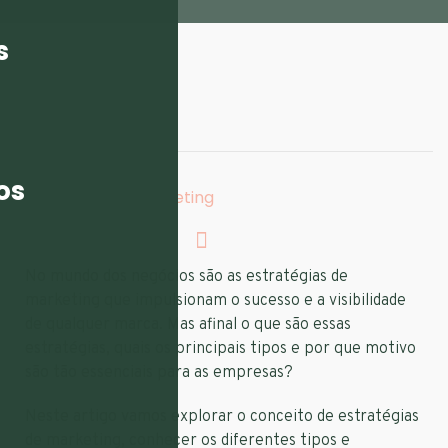
s
ESCRITO POR:
flarecon
TAGS:
os
Estratégias De Marketing
No mundo dos negócios são as estratégias de
marketing que impulsionam o sucesso e a visibilidade
de qualquer marca. Mas afinal o que são essas
estratégias, quais os principais tipos e por que motivo
são tão essenciais para as empresas?
Neste artigo vamos explorar o conceito de estratégias
de marketing, conhecer os diferentes tipos e