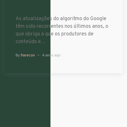
chave
As atualizações do algoritmo do Google
têm sido recorrentes nos últimos anos, o
que obriga a que os produtores de
conteúdo e…
By
flarecon
4 anos ago