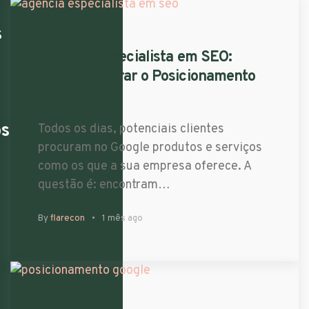
s
Agência Especialista em SEO​:
Como Melhorar o Posicionamento
no Google
os
Todos os dias, potenciais clientes
procuram no Google produtos e serviços
como os que a sua empresa oferece. A
questão é: encontram…
By
flarecon
1 mês ago