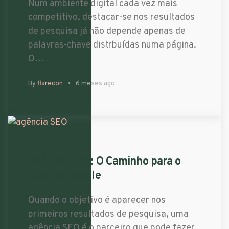
Num ambiente digital cada vez mais
competitivo, destacar-se nos resultados
de pesquisa já não depende apenas de
palavras-chave distrbuídas numa página.
O…
By
flarecon
6 meses ago
Agência SEO: O Caminho para o
Topo do Google
Quando o objetivo é aparecer nos
primeiros resultados de pesquisa, uma
agência SEO é o parceiro que pode fazer