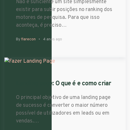
Não é suficiente um site simplesmente
existir para subir posições no ranking dos
motores de pesquisa. Para que isso
aconteça, é preciso…
By
flarecon
4 anos ago
Landing page: O que é e como criar
O principal objetivo de uma landing page
de sucesso é converter o maior número
possível de utilizadores em leads ou em
vendas.…