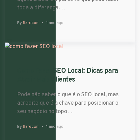
toda a diferença.…
By
flarecon
1 ano ago
Como Fazer SEO Local: Dicas para
Atrair Mais Clientes
Pode não saber o que é o SEO local, mas
acredite que é a chave para posicionar o
seu negócio no topo…
By
flarecon
1 ano ago