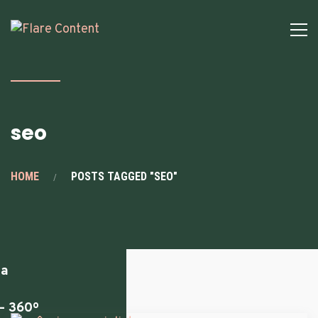
s
mos
seo
ting
HOME
POSTS TAGGED "SEO"
sing
ia
– 360º