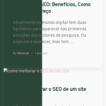
Consultoria SEO: Benefícios, Como
Funciona e Preço
Atualmente no mundo digital tem duas
hipóteses para aparecer nas primeiras
posições dos motores de pesquisa. Ou
paga para aparecer, mas tem…
By
flarecon
1 ano ago
Como melhorar o SEO de um site
em 2023