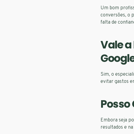
Um bom profissi
conversões, o p
falta de confian
Vale a
Googl
Sim, o especia
evitar gastos e
Posso 
Embora seja pos
resultados e na