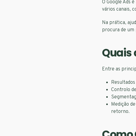
O Google Ads é
vários canais, 
Na prática, aju
procura de um 
Quais 
Entre as princi
Resultados 
Controlo de
Segmentaçã
Medição de 
retorno.
Como 