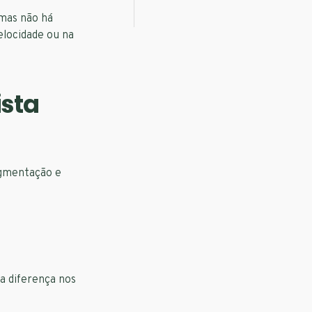
 mas não há
elocidade ou na
ista
egmentação e
 a diferença nos