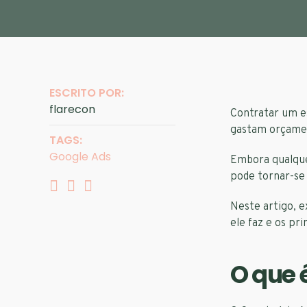
ESCRITO POR:
flarecon
Contratar um e
gastam orçamen
TAGS:
Google Ads
Embora qualquer
pode tornar-se
Neste artigo, 
ele faz e os pri
O que 