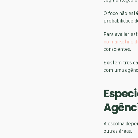
segmentação e 
O foco não está
probabilidade d
Para avaliar es
no marketing di
conscientes.
Existem três ca
com uma agênci
Especi
Agênci
A escolha depe
outras áreas.