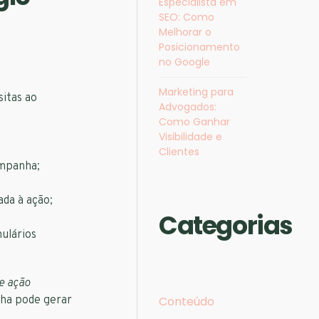
Especialista em
SEO​: Como
Melhorar o
Posicionamento
no Google
Marketing para
sitas ao
Advogados:
Como Ganhar
Visibilidade e
Clientes
ampanha;
ada à ação;
Categorias
ulários
e ação
ha pode gerar
Conteúdo