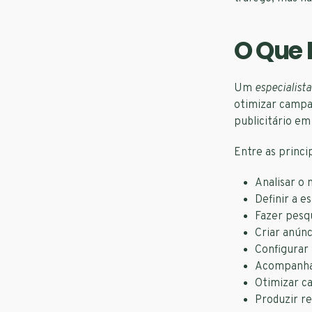
O Que 
Um
especialist
otimizar campa
publicitário em
Entre as princi
Analisar o 
Definir a e
Fazer pesqu
Criar anún
Configurar
Acompanhar
Otimizar c
Produzir re