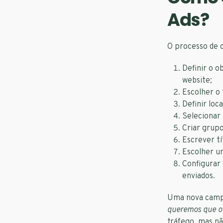
Ads?
O processo de c
Definir o o
website;
Escolher o
Definir loc
Selecionar 
Criar grupo
Escrever tí
Escolher u
Configurar
enviados.
Uma nova camp
queremos que o 
tráfego, mas n