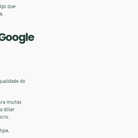
lgo que
a.
 Google
ualidade do
ara muitas
a dólar
cro.
égia,