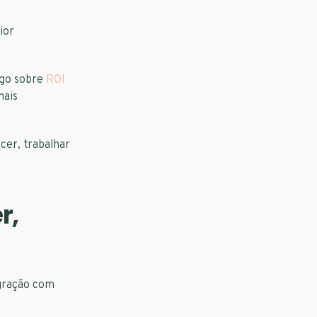
ior
igo sobre
ROI
mais
cer, trabalhar
r,
egração com