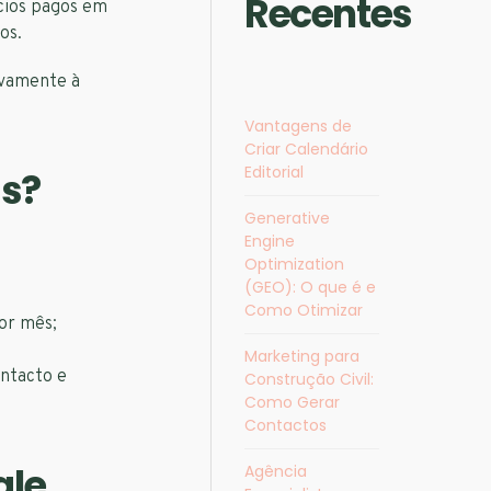
Recentes
ncios pagos em
os.
tivamente à
Vantagens de
Criar Calendário
Editorial
ds?
Generative
Engine
Optimization
(GEO): O que é e
Como Otimizar
por mês;
Marketing para
ontacto e
Construção Civil:
Como Gerar
Contactos
gle
Agência