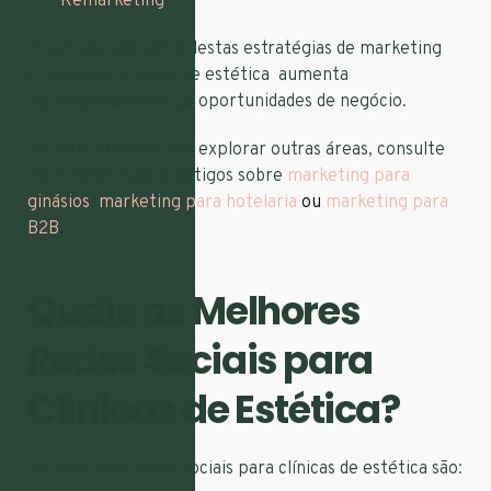
Remarketing
.
A combinação certa destas estratégias de marketing
digital para clínicas de estética aumenta
significativamente as oportunidades de negócio.
Se tem interesse em explorar outras áreas, consulte
também os nossos artigos sobre
marketing para
ginásios
,
marketing para hotelaria
ou
marketing para
B2B
.
Quais as Melhores
Redes Sociais para
Clínicas de Estética?
As principais redes sociais para clínicas de estética são: