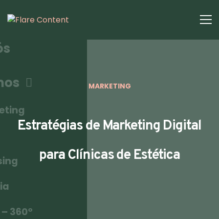
ós
mos
MARKETING
eting
Estratégias de Marketing Digital
para Clínicas de Estética
sing
ia
 – 360º