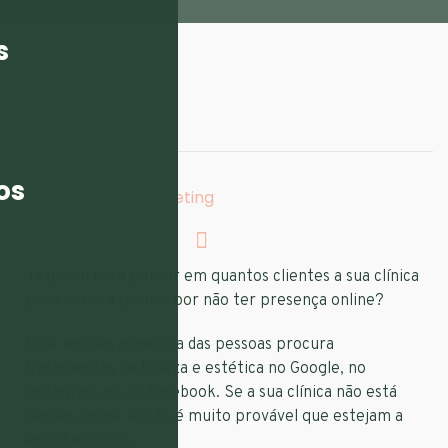
s
ESCRITO POR:
flarecon
TAGS:
os
Estratégias De Marketing
Já parou para pensar em quantos clientes a sua clínica
pode estar a perder por não ter presença online?
Hoje em dia, a maioria das pessoas procura
tratamentos de beleza e estética no Google, no
Instagram ou no Facebook. Se a sua clínica não está
nesses canais, então é muito provável que estejam a
escolher outra.