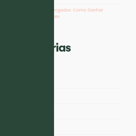
Marketing para Advogados: Como Ganhar
Visibilidade e Clientes
Categorias
Conteúdo
Copywriting
Design
Email Marketing