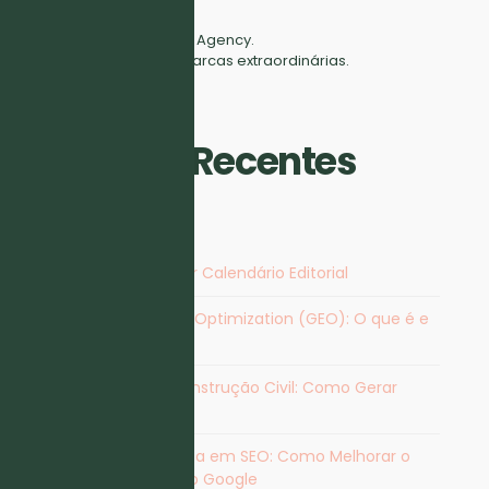
Full Digital Marketing Agency.
Fazemos crescer marcas extraordinárias.
Artigos Recentes
Vantagens de Criar Calendário Editorial
Generative Engine Optimization (GEO): O que é e
Como Otimizar
Marketing para Construção Civil: Como Gerar
Contactos
Agência Especialista em SEO​: Como Melhorar o
Posicionamento no Google