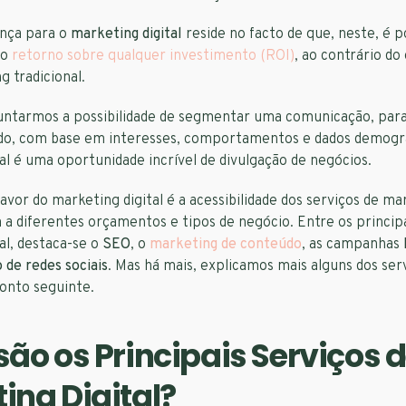
ença para o
marketing digital
reside no facto de que, neste, é p
 o
retorno sobre qualquer investimento (ROI)
, ao contrário d
 tradicional.
 juntarmos a possibilidade de segmentar uma comunicação, par
ido, com base em interesses, comportamentos e dados demográ
al é uma oportunidade incrível de divulgação de negócios.
avor do marketing digital é a acessibilidade dos serviços de mar
a diferentes orçamentos e tipos de negócio. Entre os principa
al, destaca-se o
SEO
, o
marketing de conteúdo
, as campanhas
 de redes sociais
. Mas há mais, explicamos mais alguns dos ser
onto seguinte.
são os Principais Serviços 
ing Digital?