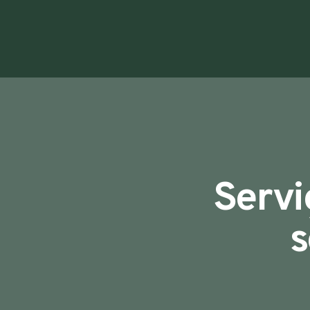
Servi
s