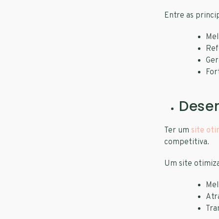
Entre as princi
Mel
Ref
Ger
For
Dese
Ter um
site ot
competitiva.
Um site otimiz
Mel
Atr
Tra