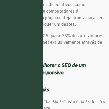
ser feito de diferentes dispositivos, como
telemóveis, tablets e computadores é
imprescindível que a página esteja pronta para ser
vista a partir de qualquer um destes.
Prevê-se que em 2025 quase 73% dos utilizadores
terão acesso à internet exclusivamente através de
dispositivos móveis
.
14.
Utilize
backlinks
O
site
precisa de ter “
backlinks
”, isto é,
links
de
sites
externos para o seu
site
.