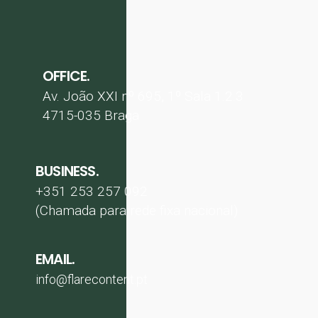
OFFICE.
Av. João XXI nº 695, 1º Sala 1.2.3
4715-035 Braga
BUSINESS.
+351 253 257 092
(Chamada para rede fixa nacional)
EMAIL.
info@flarecontent.pt