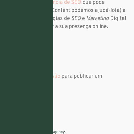
Somos a melhor
agência de SEO
que pode
encontrar. Na Flare Content podemos ajudá-lo(a) a
desenvolver estratégias de
SEO
e
Marketing
Digital
que irão impulsionar a sua presença online.
Leave a Reply
Tem de
iniciar a sessão
para publicar um
comentário.
Full Digital Marketing Agency.