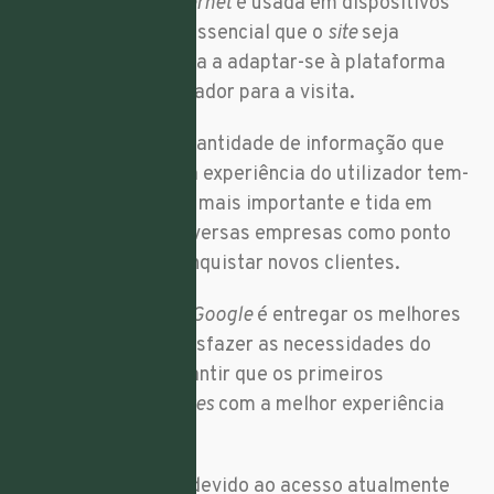
Cada vez mais a
internet
é usada em dispositivos
móveis, por isso, é essencial que o
site
seja
estruturado de forma a adaptar-se à plataforma
escolhida pelo utilizador para a visita.
Perante a grande quantidade de informação que
existe atualmente, a experiência do utilizador tem-
se tornado cada vez mais importante e tida em
consideração por diversas empresas como ponto
estratégico para conquistar novos clientes.
Como o objetivo do
Google
é entregar os melhores
resultados para satisfazer as necessidades do
utilizador, deve garantir que os primeiros
resultados sejam
sites
com a melhor experiência
possível.
Vale ressaltar que, devido ao acesso atualmente