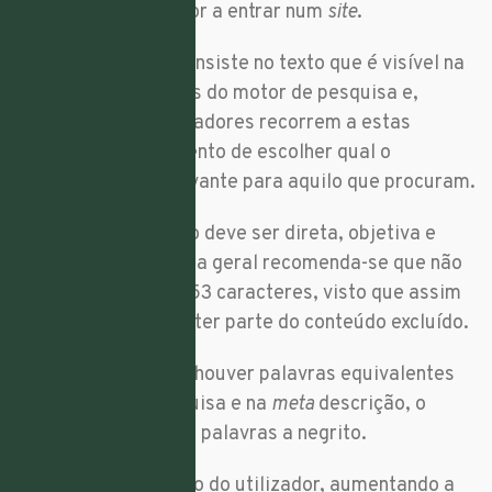
persuadir o utilizador a entrar num
site
.
A meta descrição consiste no texto que é visível na
página de resultados do motor de pesquisa e,
geralmente os utilizadores recorrem a estas
descrições no momento de escolher qual o
resultado mais relevante para aquilo que procuram.
Uma meta descrição deve ser direta, objetiva e
pouco extensa. Regra geral recomenda-se que não
tenha mais do que 153 caracteres, visto que assim
não corre o risco de ter parte do conteúdo excluído.
Para além disso, se houver palavras equivalentes
nos termos de pesquisa e na
meta
descrição, o
Google
coloca essas palavras a negrito.
Isto chama à atenção do utilizador, aumentando a