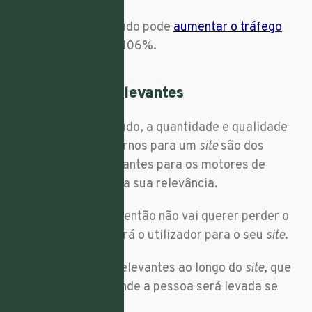
Reformular o conteúdo pode
aumentar o tráfego
orgânico do
site
até 106%.
11. Utilize
links
relevantes
Para além do conteúdo, a quantidade e qualidade
de
links
de
sites
externos para um
site
são dos
fatores mais importantes para os motores de
pesquisa avaliarem a sua relevância.
Ser visto já é difícil, então não vai querer perder o
clique que direcionará o utilizador para o seu
site
.
Procure criar
links
relevantes ao longo do
site
, que
deixem claro para onde a pessoa será levada se
clicar.