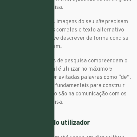
resultados de pesquisa.
Só que, para isso, as imagens do seu
site
precisam
de estar com as
tags
corretas e texto alternativo
(
alt-text
). O texto deve descrever de forma concisa
o conteúdo da imagem.
Para que os motores de pesquisa compreendam o
seu conteúdo, o ideal é utilizar no máximo 5
palavras e devem ser evitadas palavras como “de”,
“e”, “para”, que são fundamentais para construir
uma frase, mas não o são na comunicação com os
algoritmos de pesquisa.
13. Experiência do utilizador