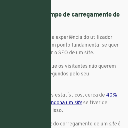
9. Atenção ao tempo de carregamento do
site
Um
site
rápido torna a experiência do utilizador
mais agradável e é um ponto fundamental se quer
saber como melhorar o SEO de um site.
Pesquisas indicam que os visitantes não querem
esperar mais de 3 segundos pelo seu
carregamento
.
De acordo com dados estatísticos, cerca de
40%
dos utilizadores abandona um
site
se tiver de
esperar mais do que isso.
Posto isto, a rapidez do carregamento de um
site
é