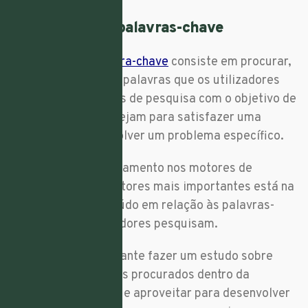
6. Pesquise por palavras-chave
A
pesquisa de palavra-chave
consiste em procurar,
encontrar e analisar palavras que os utilizadores
inserem nos motores de pesquisa com o objetivo de
encontrar o que desejam para satisfazer uma
necessidade ou resolver um problema específico.
Para o bom posicionamento nos motores de
pesquisa, um dos fatores mais importantes está na
relevância do conteúdo em relação às palavras-
chave que os utilizadores pesquisam.
Posto isto, é importante fazer um estudo sobre
quais os termos mais procurados dentro da
temática do seu
site
e aproveitar para desenvolver