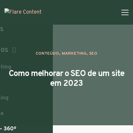
s
mos
,
,
CONTEÚDO
MARKETING
SEO
ting
Como melhorar o SEO de um site
em 2023
sing
ia
– 360º