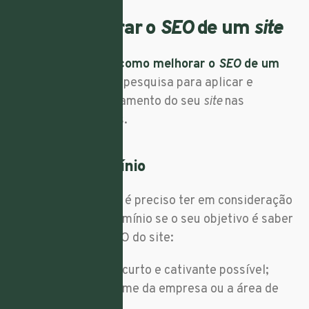
Como melhorar o
SEO
de um
site
Confira 14 dicas de
como melhorar o
SEO
de um
site
nos motores de pesquisa para aplicar e
melhorar o posicionamento do seu
site
nas
pesquisas orgânicas.
1. Escolha o domínio
Há três aspetos que é preciso ter em consideração
na escolha de um domínio se o seu objetivo é saber
como melhorar o SEO do site:
Deve ser o mais curto e cativante possível;
Deve incluir o nome da empresa ou a área de
especialização;