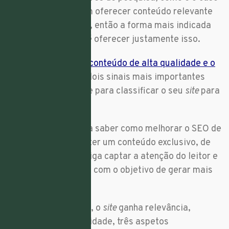
do
Google
, procuram oferecer conteúdo relevante
para os utilizadores, então a forma mais indicada
de subir no
ranking
é oferecer justamente isso.
Prova disto é que o
conteúdo de alta qualidade e o
link building
são os dois sinais mais importantes
usados pelos Google para classificar o seu
site
para
pesquisa.
Portanto, se procura saber como melhorar o SEO de
um site é essencial ter um conteúdo exclusivo, de
qualidade, que consiga captar a atenção do leitor e
que seja partilhável, com o objetivo de gerar mais
tráfego para o
site
.
Com mais visitantes, o
site
ganha relevância,
notoriedade e autoridade, três aspetos