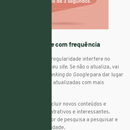
10. Atualize o
site
com frequência
Criar conteúdo com regularidade interfere no
posicionamento do seu
site
. Se não o atualiza, vai
acabar por cair no
ranking
do
Google
para dar lugar
a páginas que sejam atualizadas com mais
frequência.
Portanto, procure incluir novos conteúdos e
imagens e torne-os atrativos e interessantes.
Assim, obriga o motor de pesquisa a pesquisar e
indexar com regularidade.