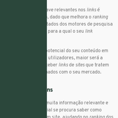
Utilizar palavras-chave relevantes nos
links
é
duplamente positivo, dado que melhora o
ranking
do seu
site
nos resultados dos motores de pesquisa
e também da página para a qual o seu
link
redireciona.
Quanto maior for o potencial do seu conteúdo em
informar e ajudar os utilizadores, maior será a
probabilidade de receber
links
de
sites
que tratem
de assuntos relacionados com o seu mercado.
12. Utilize imagens
As imagens trazem muita informação relevante e
são um fator essencial se procura saber como
melhorar o SEO de um site, ajudando no
ranking
dos