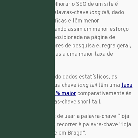
Para saber como melhorar o SEO de um site é
aconselhável usar palavras-chave
long tail
, dado
que são mais específicas e têm menor
concorrência, implicando assim um menor esforço
para aparecer bem posicionada na página de
resultados dos motores de pesquisa e, regra geral,
estão mais associadas a uma maior taxa de
conversão.
Prova disto e, segundo dados estatísticos, as
pesquisas de palavras-chave
long tail
têm uma
taxa
de cliques de 3% a 5% maior
comparativamente às
pesquisas de palavras-chave short tail.
Por exemplo, em vez de usar a palavra-chave “loja
de sapatilhas”, pode recorrer à palavra-chave “loja
de sapatilhas de pele em Braga”.