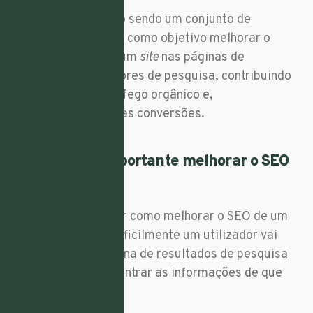
SEO é definido como sendo um conjunto de
estratégias que têm como objetivo melhorar o
posicionamento de um
site
nas páginas de
resultados dos motores de pesquisa, contribuindo
para aumentar o tráfego orgânico e,
consequentemente as conversões.
Porque é tão importante melhorar o SEO
de um site?
É fundamental saber como melhorar o SEO de um
site porque muito dificilmente um utilizador vai
para a segunda página de resultados de pesquisa
do Google para encontrar as informações de que
precisa.