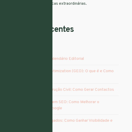
Fazemos crescer marcas extraordinárias.
Artigos Recentes
Vantagens de Criar Calendário Editorial
Generative Engine Optimization (GEO): O que é e Como
Otimizar
Marketing para Construção Civil: Como Gerar Contactos
Agência Especialista em SEO​: Como Melhorar o
Posicionamento no Google
Marketing para Advogados: Como Ganhar Visibilidade e
Clientes