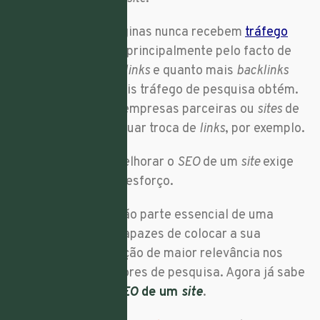
91% de todas as páginas nunca recebem
tráfego
orgânico no
Google
, principalmente pelo facto de
não possuírem
backlinks
e quanto mais
backlinks
uma página tem, mais tráfego de pesquisa obtém.
Portanto, contacte empresas parceiras ou
sites
de
referência para efetuar troca de
links
, por exemplo.
A tarefa de como melhorar o
SEO
de um
site
exige
esforço, mas vale o esforço.
Todas estas dicas são parte essencial de uma
estratégia de
SEO
capazes de colocar a sua
empresa numa posição de maior relevância nos
resultados dos motores de pesquisa. Agora já sabe
como melhorar o
SEO
de um
site
.