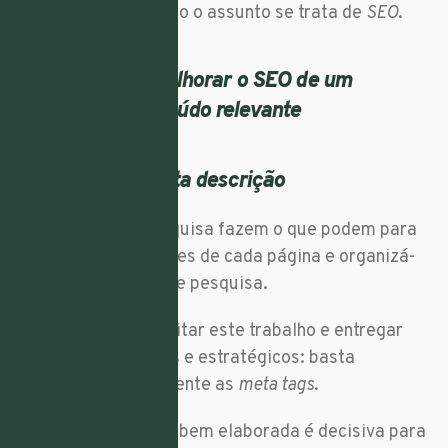
fundamentais quando o assunto se trata de
SEO
.
4.
Atenção à
meta descrição
Os motores de pesquisa fazem o que podem para
extrair as informações de cada página e organizá-
las nos resultados de pesquisa.
O seu
site
pode facilitar este trabalho e entregar
dados mais precisos e estratégicos: basta
preencher corretamente as
meta tags
.
Uma
meta descrição
bem elaborada é decisiva para