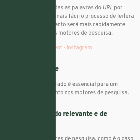
Deve separar todas as palavras do
URL
por
hífen. Isto torna mais fácil o processo de leitura
do código e portanto será mais rapidamente
encontrado pelos motores de pesquisa.
2. Estruture o
site
Um
site
bem estruturado é essencial para um
melhor posicionamento nos motores de pesquisa.
3. Tenha conteúdo relevante e de
qualidade
Cada vez mais motores de pesquisa, como é o caso