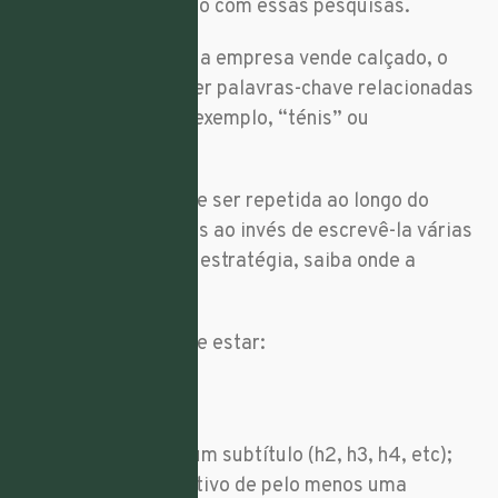
conteúdo relacionado com essas pesquisas.
Por exemplo, se a sua empresa vende calçado, o
seu
site
precisa de ter palavras-chave relacionadas
com isso, como por exemplo, “ténis” ou
“sandálias”.
A palavra-chave deve ser repetida ao longo do
conteúdo do
site
, mas ao invés de escrevê-la várias
vezes sem qualquer estratégia, saiba onde a
posicionar.
A palavra-chave deve estar:
No URL;
No título (h1);
Em pelo menos um subtítulo (h2, h3, h4, etc);
No texto alternativo de pelo menos uma