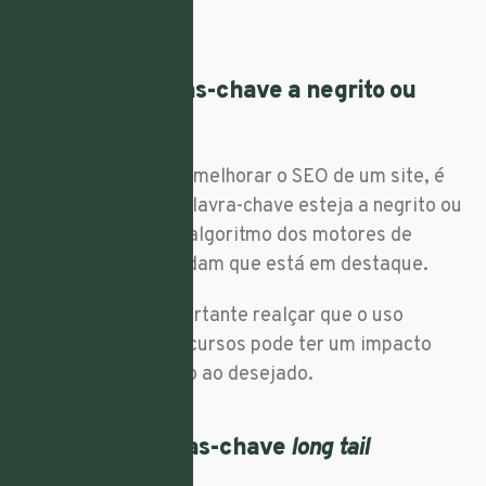
imagem.
7. Utilize palavras-chave a negrito ou
itálico
Se quer saber como melhorar o SEO de um site, é
importante que a palavra-chave esteja a negrito ou
a itálico para que o algoritmo dos motores de
pesquisa compreendam que está em destaque.
Mas cuidado, é importante realçar que o uso
excessivo destes recursos pode ter um impacto
totalmente contrário ao desejado.
8. Utilize palavras-chave
long tail