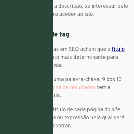
probabilidade de ler a descrição, se interessar pelo
conteúdo e clicar para aceder ao
site
.
5. Atenção ao title tag
36% dos especialistas em SEO acham que o
título
(
title tag
)
é o elemento mais determinante para
ajudar a
rankear
um
site
.
Quando procura por uma palavra-chave, 9 dos 10
links
na
primeira página de resultados
tem a
palavra-chave no título.
Portanto, ao criar o título de cada página do
site
deve incluir a palavra ou expressão pela qual será
procurada para a encontrar.