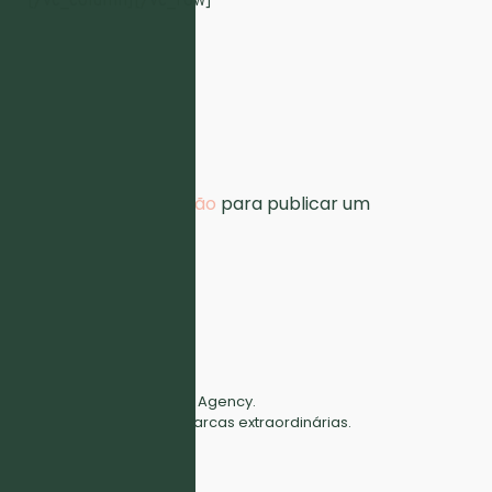
[/vc_column][/vc_row]
Leave a Reply
Tem de
iniciar a sessão
para publicar um
comentário.
Full Digital Marketing Agency.
Fazemos crescer marcas extraordinárias.