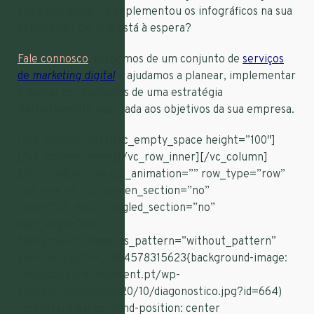
útil e apelativa. Já implementou os infográficos na sua
estratégia? Do que está à espera?
Fale connosco
. Dispomos de um conjunto de
serviços
de
marketing digital
e ajudamos a planear, implementar
e avaliar os resultados de uma estratégia
perfeitamente adaptada aos objetivos da sua empresa.
[/vc_column_text][vc_empty_space height=”100″]
[/vc_column_inner][/vc_row_inner][/vc_column]
[/vc_row][vc_row css_animation=”” row_type=”row”
use_row_as_full_screen_section=”no”
type=”full_width” angled_section=”no”
text_align=”left”
background_image_as_pattern=”without_pattern”
css=”.vc_custom_1604578315623{background-image:
url(https://flarecontent.pt/wp-
content/uploads/2020/10/diagonostico.jpg?id=664)
!important;background-position: center