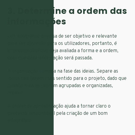
3. Determine a ordem das
informações
Um infográfico precisa de ser objetivo e relevante
para ser atraente para os utilizadores, portanto, é
imprescindível que seja avaliada a forma e a ordem,
com que cada informação será passada.
A organização começa na fase das ideias. Separe as
ideias que fazem mais sentido para o projeto, dado que
quanto mais estiverem agrupadas e organizadas,
melhor.
A ordem de apresentação ajuda a tornar claro o
processo responsável pela criação de um bom
infográfico.