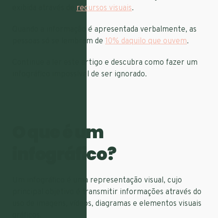
exibida através de
recursos visuais
.
Quando a informação é apresentada verbalmente, as
pessoas só se lembram de
10% daquilo que ouvem
.
Continue a ler este artigo e descubra como fazer um
infográfico impossível de ser ignorado.
O que é um
infográfico?
Um infográfico é uma representação visual, cujo
principal objetivo é transmitir informações através do
uso de imagens, vídeos, diagramas e elementos visuais
gráficos.