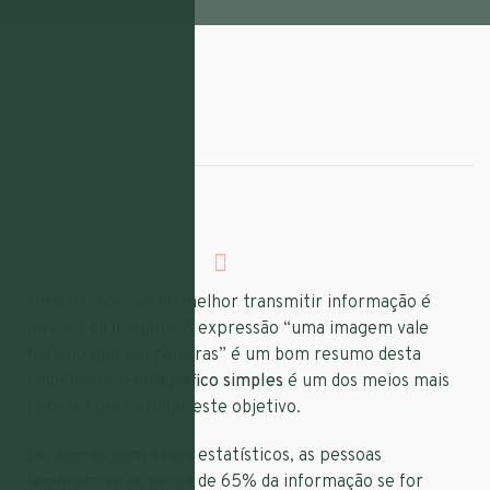
ESCRITO POR:
flarecon
TAGS:
Infográfico
Uma das formas de melhor transmitir informação é
através da imagem. A expressão “uma imagem vale
mais do que mil palavras” é um bom resumo desta
evidência e o
infográfico simples
é um dos meios mais
eficazes para atingir este objetivo.
De acordo com dados estatísticos, as pessoas
lembram-se de cerca de 65% da informação se for