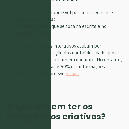
zonas distintas do cérebro humano:
O lado direito, responsável por compreender e
interpretar figuras;
O lado esquerdo, que se foca na escrita e no
raciocínio lógico.
Assim, os infográficos interativos acabam por
simplificar a interpretação dos conteúdos, dado que as
duas áreas do cérebro atuam em conjunto. No entanto,
é de realçar que cerca de 50% das informações
transmitidas ao cérebro são
visuais
.
O que devem ter os
infográficos criativos?