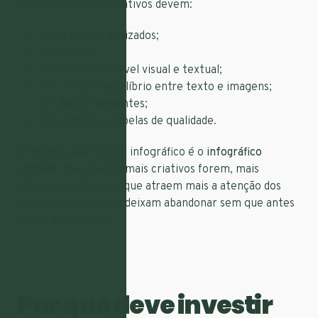
Os infográficos interativos devem:
Estar bem organizados;
Ser claros;
Ser concisos a nível visual e textual;
Ter um bom equilíbrio entre texto e imagens;
Ter dados relevantes;
Ter gráficos e tabelas de qualidade.
O melhor exemplo de infográfico é o
infográfico
simples
, mas quanto mais criativos forem, mais
eficazes serão, visto que atraem mais a atenção dos
utilizadores e não os deixam abandonar sem que antes
vejam o conteúdo.
Por que deve investir