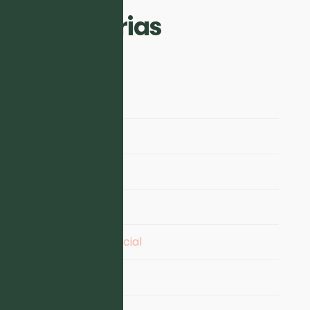
Categorias
Conteúdo
Copywriting
Design
Email Marketing
Inteligência Artificial
Marketing