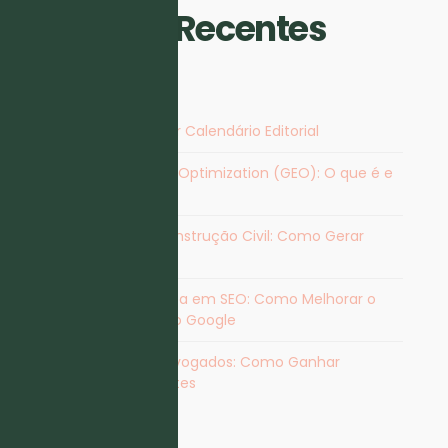
Artigos Recentes
Vantagens de Criar Calendário Editorial
Generative Engine Optimization (GEO): O que é e
Como Otimizar
Marketing para Construção Civil: Como Gerar
Contactos
Agência Especialista em SEO​: Como Melhorar o
Posicionamento no Google
Marketing para Advogados: Como Ganhar
Visibilidade e Clientes