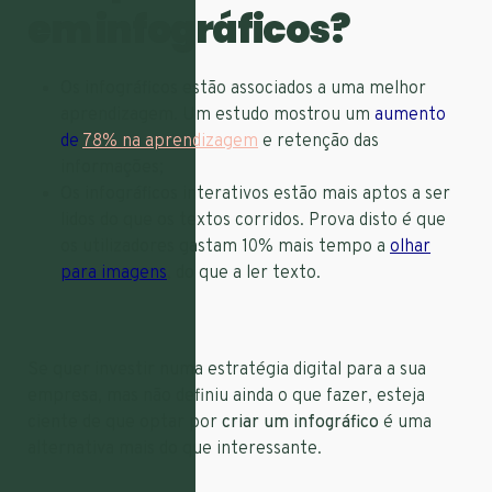
em infográficos?
Os infográficos estão associados a uma melhor
aprendizagem. Um estudo mostrou um
a
umento
de
78% na aprendizagem
e retenção das
informações;
Os infográficos interativos estão mais aptos a ser
lidos do que os textos corridos. Prova disto é que
os utilizadores gastam 10% mais tempo a
olhar
para imagens
, do que a ler texto.
Se quer investir numa estratégia digital para a sua
empresa, mas não definiu ainda o que fazer, esteja
ciente de que optar por
criar um infográfico
é uma
alternativa mais do que interessante.