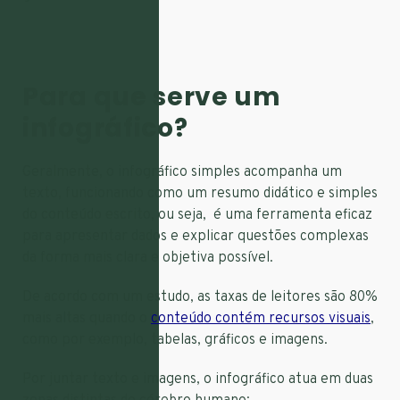
Para que serve um
infográfico?
Geralmente, o infográfico simples acompanha um
texto, funcionando como um resumo didático e simples
do conteúdo escrito, ou seja, é uma ferramenta eficaz
para apresentar dados e explicar questões complexas
da forma mais clara e objetiva possível.
De acordo com um estudo, as taxas de leitores são 80%
mais altas quando o
conteúdo contém recursos visuais
,
como por exemplo, tabelas, gráficos e imagens.
Por juntar texto e imagens, o infográfico atua em duas