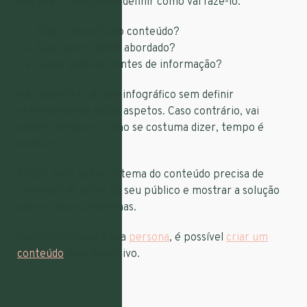
seu site? Então deve definir como vai fazê-lo:
Qual o assunto do conteúdo?
Qual será o tema abordado?
Quais serão as fontes de informação?
Não adianta criar um infográfico sem definir
anteriormente estes aspetos. Caso contrário, vai
perder tempo e, como se costuma dizer, tempo é
dinheiro.
Então, para definir o tema do conteúdo precisa de
conhecer as dores do seu público e mostrar a solução
para os seus problemas.
Quando conhece a sua
persona
, é possível
criar um
conteúdo
mais assertivo.