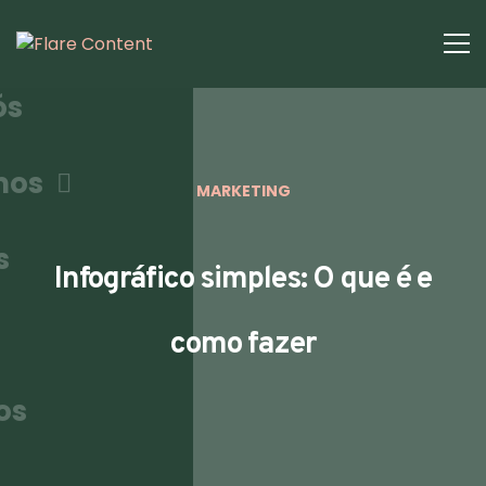
ós
mos
MARKETING
s
Infográfico simples: O que é e
como fazer
os