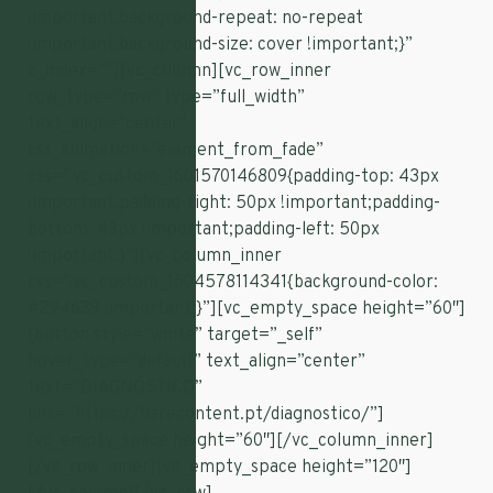
!important;background-repeat: no-repeat
!important;background-size: cover !important;}”
z_index=””][vc_column][vc_row_inner
row_type=”row” type=”full_width”
text_align=”center”
css_animation=”element_from_fade”
css=”.vc_custom_1601570146809{padding-top: 43px
!important;padding-right: 50px !important;padding-
bottom: 43px !important;padding-left: 50px
!important;}”][vc_column_inner
css=”.vc_custom_1604578114341{background-color:
#294639 !important;}”][vc_empty_space height=”60″]
[button style=”white” target=”_self”
hover_type=”default” text_align=”center”
text=”DIAGNÓSTICO”
link=”https://flarecontent.pt/diagnostico/”]
[vc_empty_space height=”60″][/vc_column_inner]
[/vc_row_inner][vc_empty_space height=”120″]