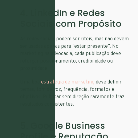
4. LinkedIn e Redes
Sociais com Propósito
As redes sociais podem ser úteis, mas não devem
ser usadas apenas para “estar presente”. No
marketing na advocacia, cada publicação deve
reforçar posicionamento, credibilidade ou
proximidade.
Uma boa
estratégia de marketing
deve definir
temas, tom de voz, frequência, formatos e
objetivos. Publicar sem direção raramente traz
resultados consistentes.
5. Google Business
Profile e Reputação