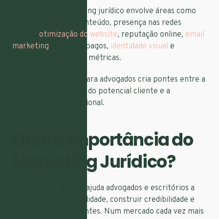
Na prática, o marketing jurídico envolve áreas como
SEO, produção de conteúdo, presença nas redes
sociais,
otimização do website
, reputação online,
email
marketing
, anúncios pagos,
identidade visual
e
acompanhamento de métricas.
O marketing digital para advogados cria pontes entre a
intenção de pesquisa do potencial cliente e a
autoridade do profissional.
Qual a Importância do
Marketing Jurídico?
O marketing jurídico ajuda advogados e escritórios a
aumentar a sua visibilidade, construir credibilidade e
atrair potenciais clientes. Num mercado cada vez mais