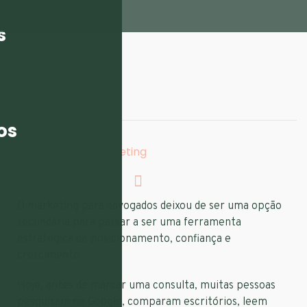
s
ESCRITO POR:
flarecon
os
TAGS:
Estratégias De Marketing
O marketing para advogados deixou de ser uma opção
secundária para passar a ser uma ferramenta
estratégica de posicionamento, confiança e
crescimento.
Hoje, antes de marcar uma consulta, muitas pessoas
pesquisam no Google, comparam escritórios, leem