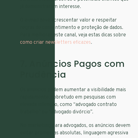
já demonstraram interesse.
O e-mail deve acrescentar valor e respeitar
regras de consentimento e proteção de dados.
Para melhorar este canal, veja estas dicas sobre
como criar newsletters eficazes
.
7. Anúncios Pagos com
Prudência
Os anúncios podem aumentar a visibilidade mais
rapidamente, sobretudo em pesquisas com
elevada intenção, como “advogado contrato
trabalho” ou “advogado divórcio”.
No marketing para advogados, os anúncios devem
evitar promessas absolutas, linguagem agressiva