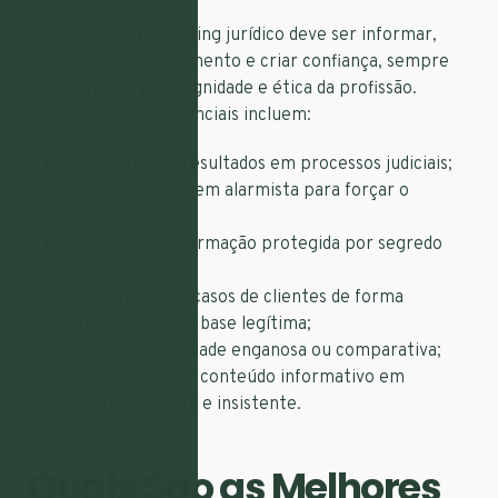
O objetivo do marketing jurídico deve ser informar,
demonstrar conhecimento e criar confiança, sempre
com respeito pela dignidade e ética da profissão.
Alguns cuidados essenciais incluem:
Não prometer resultados em processos judiciais;
Não usar linguagem alarmista para forçar o
contacto;
Não divulgar informação protegida por segredo
profissional;
Não apresentar casos de clientes de forma
identificável sem base legítima;
Não usar publicidade enganosa ou comparativa;
Não transformar conteúdo informativo em
solicitação direta e insistente.
Quais São as Melhores