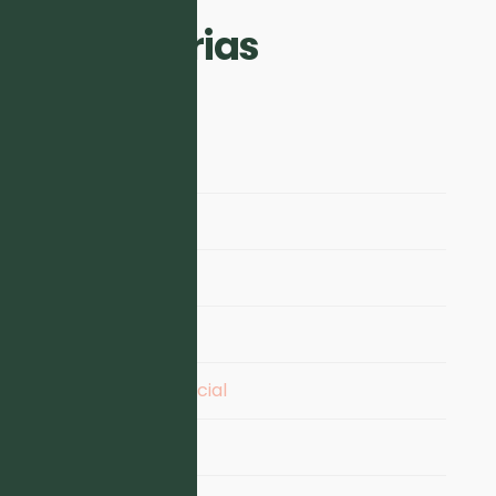
Categorias
Conteúdo
Copywriting
Design
Email Marketing
Inteligência Artificial
Marketing