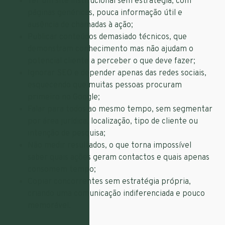
Ter um site institucional sem estratégia, com
páginas genéricas, pouca informação útil e
ausência de chamadas à ação;
Publicar conteúdos demasiado técnicos, que
demonstram conhecimento mas não ajudam o
potencial cliente a perceber o que deve fazer;
Ignorar SEO e depender apenas das redes sociais,
esquecendo que muitas pessoas procuram
primeiro no Google;
Falar para todos ao mesmo tempo, sem segmentar
por área jurídica, localização, tipo de cliente ou
intenção de pesquisa;
Não medir resultados, o que torna impossível
saber quais ações geram contactos e quais apenas
consomem tempo;
Copiar concorrentes sem estratégia própria,
criando uma comunicação indiferenciada e pouco
memorável.