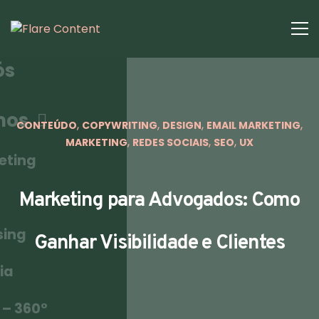
ós
mos
,
,
,
,
CONTEÚDO
COPYWRITING
DESIGN
EMAIL MARKETING
,
,
,
MARKETING
REDES SOCIAIS
SEO
UX
eting
Marketing para Advogados: Como
sing
Ganhar Visibilidade e Clientes
ia
 – 360º