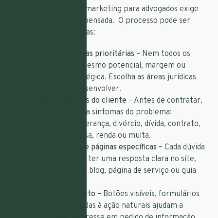
Captar clientes com marketing para advogados exige
uma sequência bem pensada. O processo pode ser
visto em quatro etapas:
Identificar as áreas prioritárias –
Nem todos os
serviços têm o mesmo potencial, margem ou
prioridade estratégica. Escolha as áreas jurídicas
que pretende desenvolver.
Mapear as dúvidas do cliente
– Antes de contratar,
o cliente pesquisa sintomas do problema:
despedimento, herança, divórcio, dívida, contrato,
acidente, empresa, renda ou multa.
Criar conteúdos e páginas específicas –
Cada dúvida
importante deve ter uma resposta clara no site,
seja em artigo de blog, página de serviço ou guia
prático.
Facilitar o contacto –
Botões visíveis, formulários
simples e chamadas à ação naturais ajudam a
transformar interesse em pedido de informação.