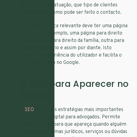
são as áreas de atuação, que tipo de clientes
acompanha e como pode ser feito o contacto.
Cada área jurídica relevante deve ter uma página
própria. Por exemplo, uma página para direito
laboral, outra para direito da família, outra para
direito imobiliário e assim por diante. Isto
melhora a experiência do utilizador e facilita o
posicionamento no Google.
2. SEO para Aparecer no
Google
O
SEO
é uma das estratégias mais importantes
no marketing digital para advogados. Permite
otimizar o site para que apareça quando alguém
pesquisa por temas jurídicos, serviços ou dúvidas