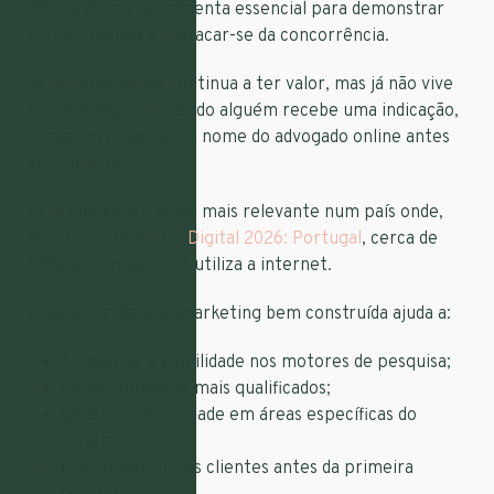
digital, é uma ferramenta essencial para demonstrar
conhecimento e destacar-se da concorrência.
A recomendação continua a ter valor, mas já não vive
sozinha. Mesmo quando alguém recebe uma indicação,
é comum pesquisar o nome do advogado online antes
de contactar.
Esta mudança é ainda mais relevante num país onde,
segundo o relatório
Digital 2026: Portugal
, cerca de
89% da população já utiliza a internet.
Uma estratégia de marketing bem construída ajuda a:
Aumentar a visibilidade nos motores de pesquisa;
Gerar contactos mais qualificados;
Construir autoridade em áreas específicas do
Direito;
Educar potenciais clientes antes da primeira