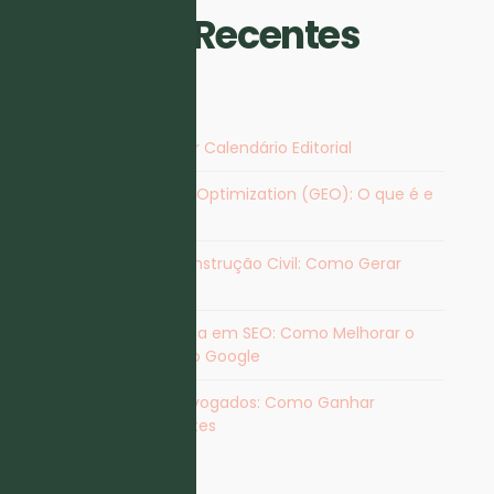
Artigos Recentes
Vantagens de Criar Calendário Editorial
Generative Engine Optimization (GEO): O que é e
Como Otimizar
Marketing para Construção Civil: Como Gerar
Contactos
Agência Especialista em SEO​: Como Melhorar o
Posicionamento no Google
Marketing para Advogados: Como Ganhar
Visibilidade e Clientes