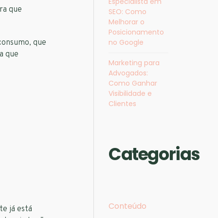
Especialista em
ara que
SEO​: Como
Melhorar o
Posicionamento
no Google
 consumo, que
ma que
Marketing para
Advogados:
Como Ganhar
Visibilidade e
Clientes
Categorias
Conteúdo
e já está