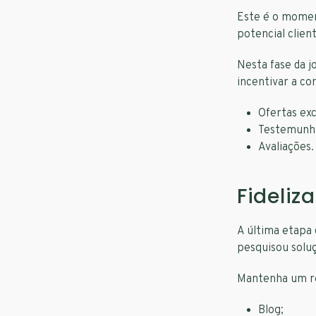
Este é o moment
potencial clien
Nesta fase da j
incentivar a co
Ofertas exc
Testemunh
Avaliações.
Fideliz
A última etapa 
pesquisou solu
Mantenha um re
Blog;