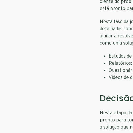
ciente do prob
está pronto pa
Nesta fase da j
detalhadas sob
ajudar a resolv
como uma soluç
Estudos de 
Relatórios;
Questionári
Vídeos de 
Decisã
Nesta etapa da 
pronto para to
a solução que m