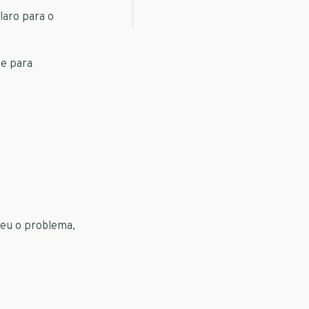
laro para o
te para
ndeu o problema,