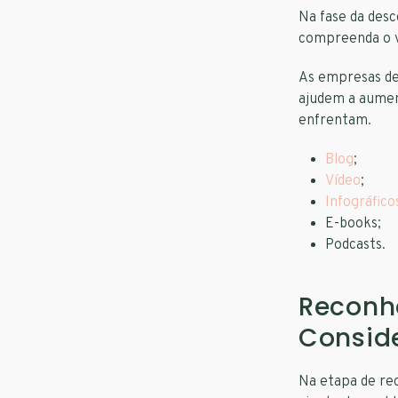
Na fase da des
compreenda o v
As empresas dev
ajudem a aumen
enfrentam.
Blog
;
Vídeo
;
Infográfico
E-books;
Podcasts.
Reconh
Consid
Na etapa de rec