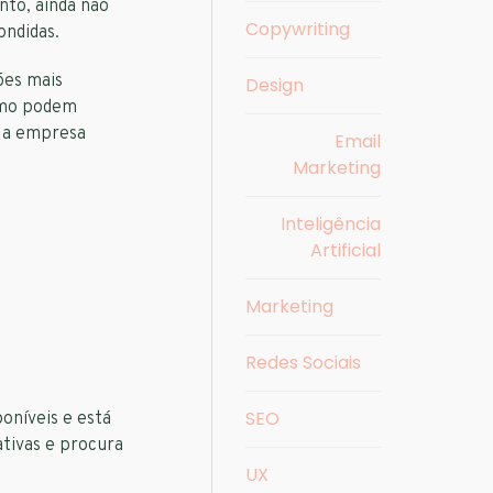
nto, ainda não
Copywriting
ondidas.
ões mais
Design
como podem
r a empresa
Email
Marketing
Inteligência
Artificial
Marketing
Redes Sociais
SEO
poníveis e está
tivas e procura
UX