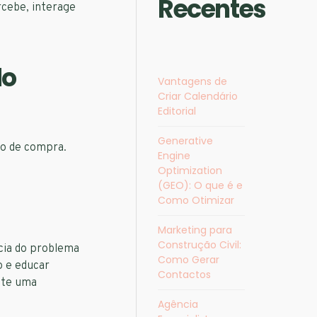
Recentes
rcebe, interage
do
Vantagens de
Criar Calendário
Editorial
Generative
so de compra.
Engine
Optimization
(GEO): O que é e
Como Otimizar
Marketing para
Construção Civil:
cia do problema
Como Gerar
o e educar
Contactos
iste uma
Agência