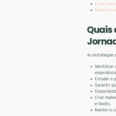
Email mark
Redes socia
Quais 
Jornad
As estratégias 
Identificar
experiência
Estudar o p
Garantir qu
Disponibili
Criar mater
e-books.
Manter o co