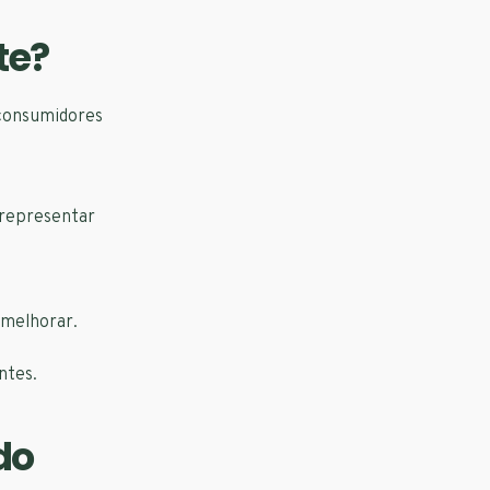
te?
 consumidores
 representar
 melhorar.
ntes.
do