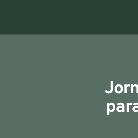
Jorn
para