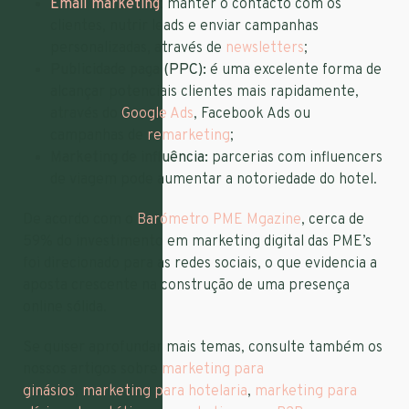
Email marketing
: manter o contacto com os
clientes, nutrir leads e enviar campanhas
personalizadas, através de
newsletters
;
Publicidade paga (PPC):
é uma excelente forma de
alcançar potenciais clientes mais rapidamente,
através do
Google Ads
, Facebook Ads ou
campanhas de
remarketing
;
Marketing de influência:
parcerias com influencers
de viagem pode aumentar a notoriedade do hotel.
De acordo com o
Barómetro PME Mgazine
, cerca de
59% do investimento em marketing digital das PME’s
foi direcionado para as redes sociais, o que evidencia a
aposta crescente na construção de uma presença
online sólida.
Se quiser aprofundar mais temas, consulte também os
nossos artigos sobre
marketing para
ginásios
,
marketing para hotelaria
,
marketing para