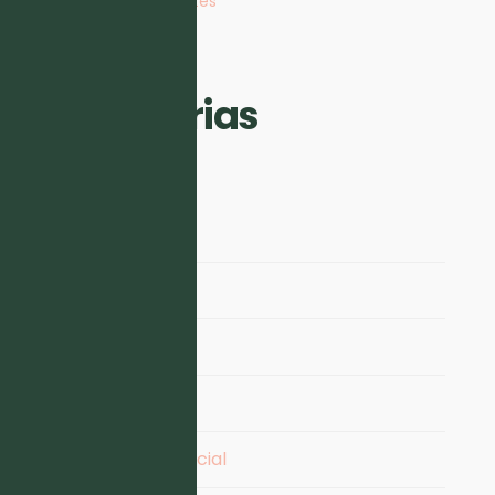
Visibilidade e Clientes
Categorias
Conteúdo
Copywriting
Design
Email Marketing
Inteligência Artificial