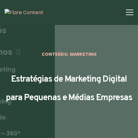
ós
mos
,
CONTEÚDO
MARKETING
eting
Estratégias de Marketing Digital
para Pequenas e Médias Empresas
sing
ia
 – 360º