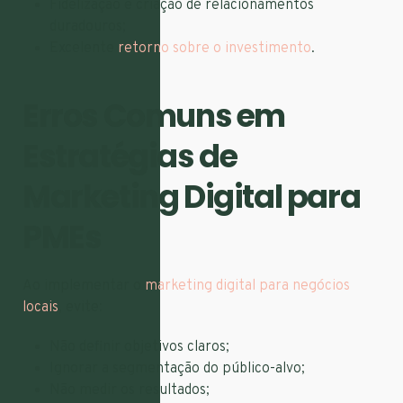
Fidelização e criação de relacionamentos
duradouros;
Excelente
retorno sobre o investimento
.
Erros Comuns em
Estratégias de
Marketing Digital para
PMEs
Ao implementar o
marketing digital para negócios
locais
, evite:
Não definir objetivos claros;
Ignorar a segmentação do público-alvo;
Não medir os resultados;