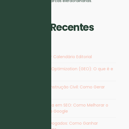
Fazemos crescer marcas extraordinárias.
Artigos Recentes
Vantagens de Criar Calendário Editorial
Generative Engine Optimization (GEO): O que é e
Como Otimizar
Marketing para Construção Civil: Como Gerar
Contactos
Agência Especialista em SEO​: Como Melhorar o
Posicionamento no Google
Marketing para Advogados: Como Ganhar