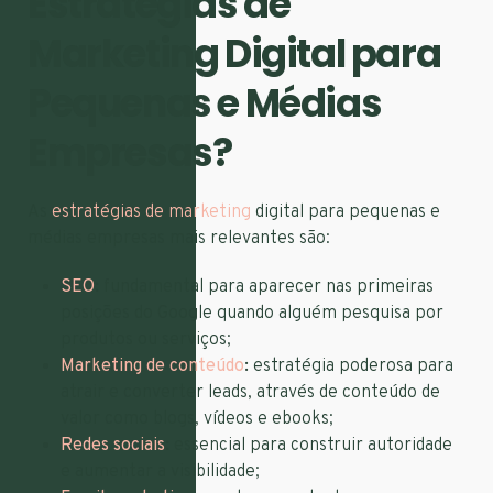
Estratégias de
Marketing Digital para
Pequenas e Médias
Empresas?
As
estratégias de marketing
digital para pequenas e
médias empresas mais relevantes são:
SEO
:
fundamental para aparecer nas primeiras
posições do Google quando alguém pesquisa por
produtos ou serviços;
Marketing de conteúdo
:
estratégia poderosa para
atrair e converter leads, através de conteúdo de
valor como blogs, vídeos e ebooks;
Redes sociais
:
essencial para construir autoridade
e aumentar a visibilidade;