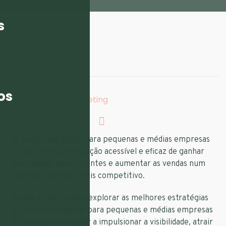
s
ESCRITO POR:
flarecon
TAGS:
os
Estratégias De Marketing
O marketing digital para pequenas e médias empresas
surge como uma solução acessível e eficaz de ganhar
visibilidade, atrair clientes e aumentar as vendas num
mercado cada vez mais competitivo.
Neste artigo, vamos explorar as melhores estratégias
de marketing digital para pequenas e médias empresas
e como podem ajudar a impulsionar a visibilidade, atrair